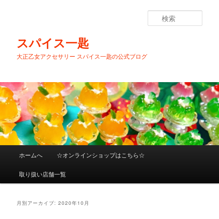
メ
サ
イ
ブ
検
ン
コ
索
コ
ン
スパイス一匙
ン
テ
大正乙女アクセサリー スパイス一匙の公式ブログ
テ
ン
ン
ツ
ツ
へ
へ
移
移
動
動
メ
ホームへ
☆オンラインショップはこちら☆
イ
ン
取り扱い店舗一覧
メ
ニ
ュ
月別アーカイブ:
2020年10月
ー