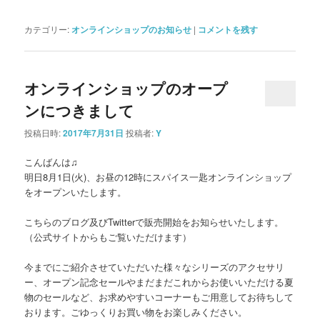
ウ
て
ウ
リ
ィ
く
ィ
ン
ン
だ
ン
ク
カテゴリー:
オンラインショップのお知らせ
|
コメントを残す
ド
さ
ド
を
ウ
い
ウ
送
で
(新
で
信
開
し
開
(新
き
い
き
し
ま
ウ
ま
い
オンラインショップのオープ
す)
ィ
す)
ウ
ン
ィ
ンにつきまして
ド
ン
ウ
ド
で
ウ
投稿日時:
2017年7月31日
投稿者:
Y
開
で
き
開
ま
き
こんばんは♫
す)
ま
す)
明日8月1日(火)、お昼の12時にスパイス一匙オンラインショップ
をオープンいたします。
こちらのブログ及びTwitterで販売開始をお知らせいたします。
（公式サイトからもご覧いただけます）
今までにご紹介させていただいた様々なシリーズのアクセサリ
ー、オープン記念セールやまだまだこれからお使いいただける夏
物のセールなど、お求めやすいコーナーもご用意してお待ちして
おります。ごゆっくりお買い物をお楽しみください。