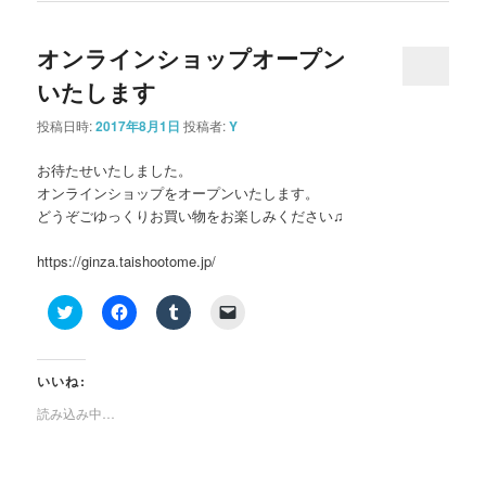
き
い
き
し
ま
ウ
ま
い
す)
ィ
す)
ウ
オンラインショップオープン
ン
ィ
ド
ン
ウ
ド
いたします
で
ウ
開
で
き
開
投稿日時:
2017年8月1日
投稿者:
Y
ま
き
す)
ま
す)
お待たせいたしました。
オンラインショップをオープンいたします。
どうぞごゆっくりお買い物をお楽しみください♫
https://ginza.taishootome.jp/
ク
Facebook
ク
ク
リ
で
リ
リ
ッ
共
ッ
ッ
ク
有
ク
ク
し
す
し
し
て
る
て
て
いいね:
Twitter
に
Tumblr
友
で
は
で
達
読み込み中…
共
ク
共
に
有
リ
有
メ
(新
ッ
(新
ー
し
ク
し
ル
い
し
い
で