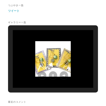
開
し
開
(新
き
い
き
し
つぶやき一匙
ま
ウ
ま
い
す)
ィ
す)
ウ
ツイート
ン
ィ
ド
ン
ウ
ド
で
ウ
ギャラリー一匙
開
で
き
開
ま
き
す)
ま
す)
最近のコメント