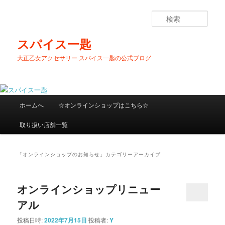
メ
サ
イ
ブ
検
ン
コ
索
コ
ン
スパイス一匙
ン
テ
大正乙女アクセサリー スパイス一匙の公式ブログ
テ
ン
ン
ツ
ツ
へ
へ
移
メ
移
動
ホームへ
☆オンラインショップはこちら☆
イ
動
ン
取り扱い店舗一覧
メ
ニ
ュ
「
オンラインショップのお知らせ
」カテゴリーアーカイブ
ー
オンラインショップリニュー
アル
投稿日時:
2022年7月15日
投稿者:
Y