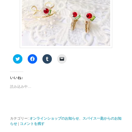
ク
Facebook
ク
ク
リ
で
リ
リ
ッ
共
ッ
ッ
ク
有
ク
ク
し
す
し
し
て
る
て
て
いいね:
Twitter
に
Tumblr
友
で
は
で
達
読み込み中…
共
ク
共
に
有
リ
有
メ
(新
ッ
(新
ー
し
ク
し
ル
い
し
い
で
ウ
て
ウ
リ
ィ
く
ィ
ン
ン
だ
ン
ク
カテゴリー:
オンラインショップのお知らせ
、
スパイス一匙からのお知
ド
さ
ド
を
ウ
い
ウ
送
らせ
|
コメントを残す
で
(新
で
信
開
し
開
(新