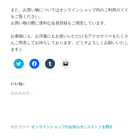
また、お買い物についてはオンラインショップ内のご利用ガイド
をご覧ください。
お買い物の際に便利な会員登録もご用意しています。
お着物にも、お洋服にもお使いいただけるアクセサリーをたくさ
んご用意してお待ちしております。どうぞよろしくお願いいたし
ます♫
ク
Facebook
ク
ク
リ
で
リ
リ
ッ
共
ッ
ッ
ク
有
ク
ク
し
す
し
し
て
る
て
て
いいね:
Twitter
に
Tumblr
友
で
は
で
達
読み込み中…
共
ク
共
に
有
リ
有
メ
(新
ッ
(新
ー
し
ク
し
ル
い
し
い
で
ウ
て
ウ
リ
ィ
く
ィ
ン
ン
だ
ン
ク
カテゴリー:
オンラインショップのお知らせ
|
コメントを残す
ド
さ
ド
を
ウ
い
ウ
送
で
(新
で
信