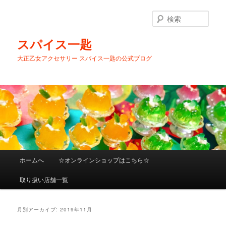
メ
サ
イ
ブ
検
ン
コ
索
コ
ン
スパイス一匙
ン
テ
大正乙女アクセサリー スパイス一匙の公式ブログ
テ
ン
ン
ツ
ツ
へ
へ
移
移
動
動
メ
ホームへ
☆オンラインショップはこちら☆
イ
ン
取り扱い店舗一覧
メ
ニ
ュ
月別アーカイブ:
2019年11月
ー