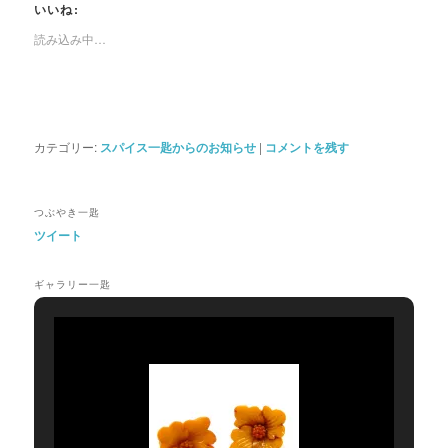
て
る
て
て
いいね:
Twitter
に
Tumblr
友
で
は
で
達
読み込み中…
共
ク
共
に
有
リ
有
メ
(新
ッ
(新
ー
し
ク
し
ル
い
し
い
で
ウ
て
ウ
リ
ィ
く
ィ
ン
ン
だ
ン
ク
カテゴリー:
スパイス一匙からのお知らせ
|
コメントを残す
ド
さ
ド
を
ウ
い
ウ
送
で
(新
で
信
開
し
開
(新
き
い
き
し
つぶやき一匙
ま
ウ
ま
い
す)
ィ
す)
ウ
ツイート
ン
ィ
ド
ン
ウ
ド
で
ウ
ギャラリー一匙
開
で
き
開
ま
き
す)
ま
す)