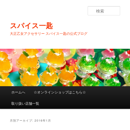
メ
サ
イ
ブ
検
ン
コ
索
コ
ン
スパイス一匙
ン
テ
大正乙女アクセサリー スパイス一匙の公式ブログ
テ
ン
ン
ツ
ツ
へ
へ
移
移
動
動
メ
ホームへ
☆オンラインショップはこちら☆
イ
ン
取り扱い店舗一覧
メ
ニ
ュ
月別アーカイブ:
2016年1月
ー