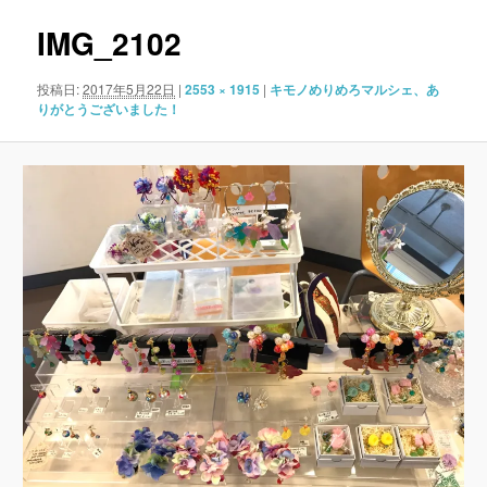
ナ
ビ
IMG_2102
ゲ
ー
投稿日:
2017年5月22日
|
2553 × 1915
|
キモノめりめろマルシェ、あ
シ
りがとうございました！
ョ
ン