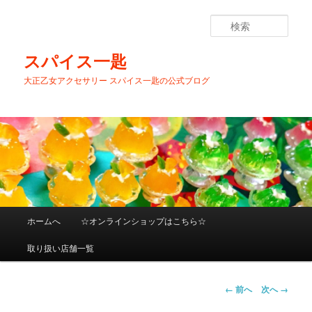
メ
イ
検
ン
索
コ
スパイス一匙
ン
大正乙女アクセサリー スパイス一匙の公式ブログ
テ
ン
ツ
へ
移
動
メ
ホームへ
☆オンラインショップはこちら☆
イ
ン
取り扱い店舗一覧
メ
ニ
ュ
画
← 前へ
次へ →
ー
像