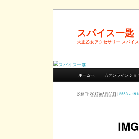
メ
イ
ン
スパイス一匙
コ
大正乙女アクセサリー スパイ
ン
テ
ン
ツ
メ
へ
ホームへ
☆オンラインショ
イ
移
ン
動
メ
投稿日:
2017年5月23日
|
2553 × 191
ニ
ュ
ー
IMG