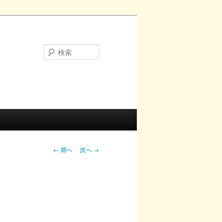
検
索
画
← 前へ
次へ →
像
ナ
ビ
ゲ
ー
シ